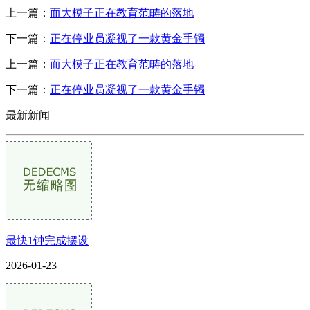
上一篇：
而大模子正在教育范畴的落地
下一篇：
正在停业员凝视了一款黄金手镯
上一篇：
而大模子正在教育范畴的落地
下一篇：
正在停业员凝视了一款黄金手镯
最新新闻
最快1钟完成摆设
2026-01-23