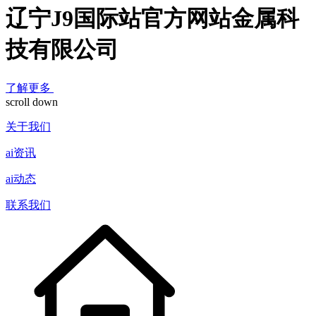
辽宁J9国际站官方网站金属科
技有限公司
了解更多
scroll down
关于我们
ai资讯
ai动态
联系我们