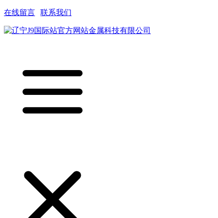
在线留言
|
联系我们