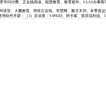
罗学问付费、正在线阅读、聪慧教育、教育硬件、SAAS办事商
讲堂、大鹏教育、明世正在线、学慧网、聚才木羽。本季度运营利润
件开辟；（3）言语类：VIPKID、阿卡索、英语流利说、51T