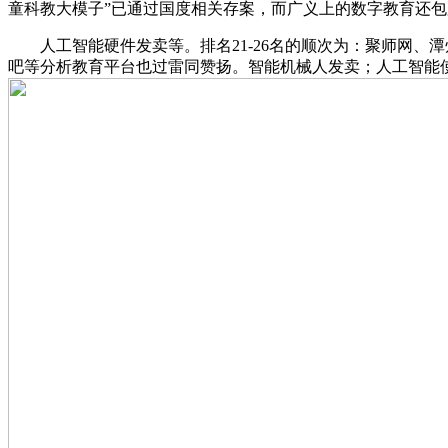
童科教大模子”已通过国度相关存案，而广义上的数字教育还包
人工智能硬件发卖等。排名21-26名的顺次为：聚师网、潭州
吧等分析教育平台也过雷同赞扬。智能机械人发卖；人工智能使用软