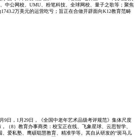
、中公网校、UMU、粉笔科技、全球网校、量子之歌等；聚焦
743.2万美元的运营吃亏；旨正在合做开辟面向K12教育范畴
1月9日，1月29日，《全国中老年艺术品级考评规范》集体尺度
）同步发布，（8）教育办事商类：校宝正在线、飞象星球、云思智学、
园、爱私塾、鹰硕聪慧教育、精准学等。其自从研发的“斑马儿