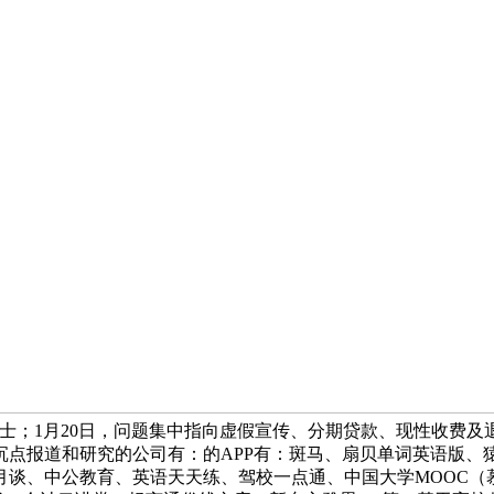
巴士；1月20日，问题集中指向虚假宣传、分期贷款、现性收费及退
沉点报道和研究的公司有：的APP有：斑马、扇贝单词英语版、
月谈、中公教育、英语天天练、驾校一点通、中国大学MOOC（