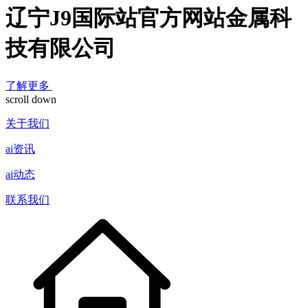
辽宁J9国际站官方网站金属科
技有限公司
了解更多
scroll down
关于我们
ai资讯
ai动态
联系我们