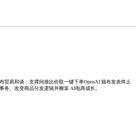
 发布贸易和谈：支撑间接比价取一键下单OpenAI 颁布发表终止
事务。改变商品分发逻辑并鞭策 AI电商成长。