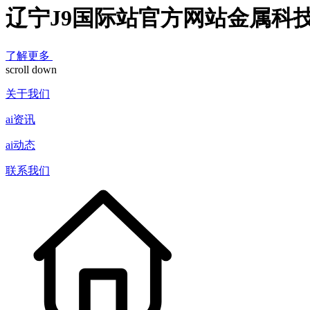
辽宁J9国际站官方网站金属科
了解更多
scroll down
关于我们
ai资讯
ai动态
联系我们