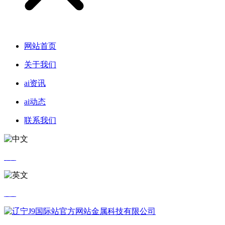
网站首页
关于我们
ai资讯
ai动态
联系我们
中文
英文