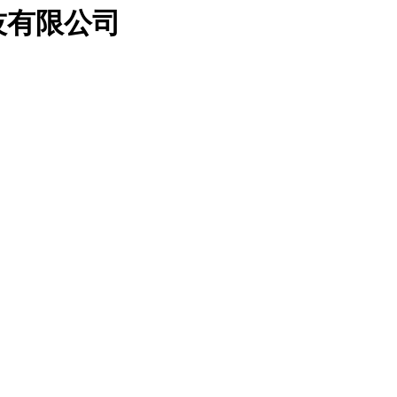
技有限公司