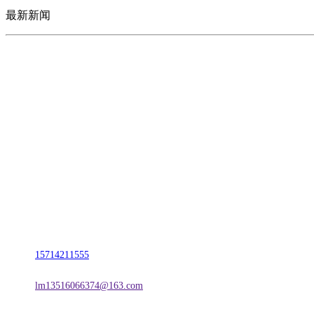
最新新闻
CONTACT US
联系我们
名称：辽宁J9国际站官方网站金属科技有限公司
地址：朝阳市朝阳县柳城经济开发区有色金属工业园
电话：
15714211555
邮箱：
lm13516066374@163.com