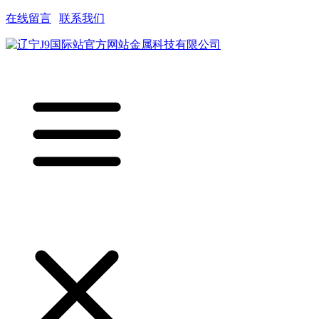
在线留言
|
联系我们