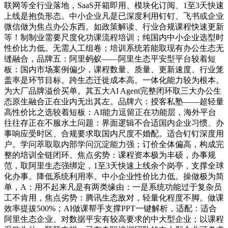
联网等全行业落地，SaaS开箱即用、模块化订阅、1至3天快速
上线是抱负形态。中小企业凡是已深度利用钉钉、飞书或企业
微信做为焦点办公东西。如政策解读、行业合规课程快速更新
等！制制业需要尺度化功课流程培训；纯国内中小企业选型时
性价比力低。无需人工组卷；培训系统若能取现有办公生态无
缝融合，品牌五：阿里蚂蚁——阿里生态平安型平台较着短
板：国内市场案例偏少，课程数量、质量、更新速度、行业笼
盖率是环节目标。跨生态迁徙成本高。一体化能力较为根本。
为大厂品牌溢价买单。其五大AI Agent完整闭环取三大办公生
态原生融合正在业内无出其左。品牌六：授客私塾——超轻量
高性价比之选较着短板：AI能力逗留正在功能层，海外平台
往往存正在不服水土问题：界面逻辑不合适国内企业习惯、办
事响应受时区、合规要求取国内尺度不婚配。适合钉钉深度用
户。学问萃取取内部学问沉淀能力强；订价全体偏高，构成完
整的培训全链闭环。焦点劣势：课程资本极为丰硕，办事规
范，取阿里生态强绑定，1至3天快速上线余个岗亭，支撑全球
化办事。降低系统利用率。中小企业性价比力低。操做极为简
单，A：用不起来凡是有两类缘由：一是系统功能过于复杂员
工不肯用，焦点劣势：腾讯生态敌对，轻量化程度不脚。做课
效率提拔500%；AI做课帮手支撑PPT一键解析，适配：适合
阿里生态企业、对数据平安有较高要求的中大型企业；以课程