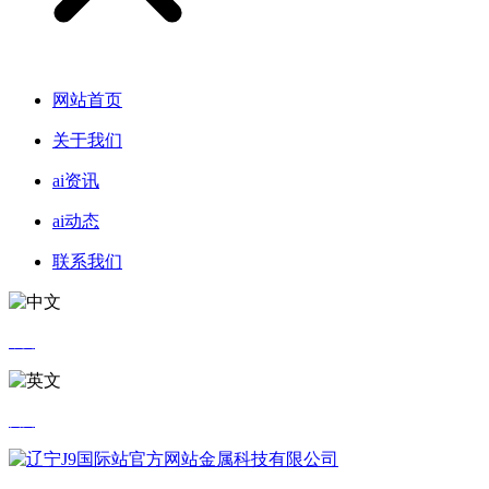
网站首页
关于我们
ai资讯
ai动态
联系我们
中文
英文