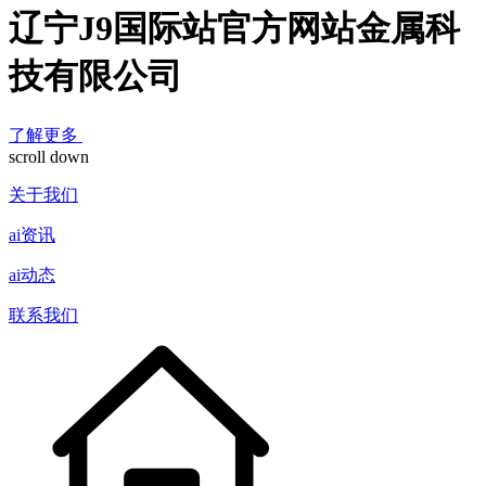
辽宁J9国际站官方网站金属科
技有限公司
了解更多
scroll down
关于我们
ai资讯
ai动态
联系我们