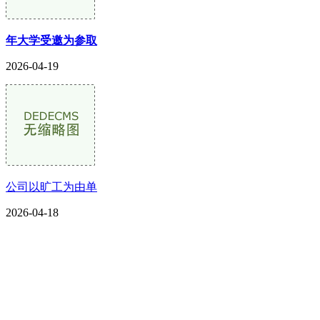
年大学受邀为参取
2026-04-19
公司以旷工为由单
2026-04-18
CONTACT US
联系我们