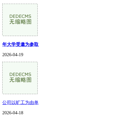
年大学受邀为参取
2026-04-19
公司以旷工为由单
2026-04-18