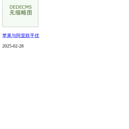
苹果与阿里联手优
2025-02-28
CONTACT US
联系我们
名称：辽宁J9国际站官方网站金属科技有限公司
地址：朝阳市朝阳县柳城经济开发区有色金属工业园