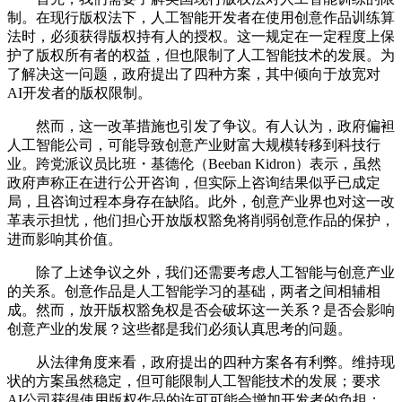
制。在现行版权法下，人工智能开发者在使用创意作品训练算
法时，必须获得版权持有人的授权。这一规定在一定程度上保
护了版权所有者的权益，但也限制了人工智能技术的发展。为
了解决这一问题，政府提出了四种方案，其中倾向于放宽对
AI开发者的版权限制。
然而，这一改革措施也引发了争议。有人认为，政府偏袒
人工智能公司，可能导致创意产业财富大规模转移到科技行
业。跨党派议员比班・基德伦（Beeban Kidron）表示，虽然
政府声称正在进行公开咨询，但实际上咨询结果似乎已成定
局，且咨询过程本身存在缺陷。此外，创意产业界也对这一改
革表示担忧，他们担心开放版权豁免将削弱创意作品的保护，
进而影响其价值。
除了上述争议之外，我们还需要考虑人工智能与创意产业
的关系。创意作品是人工智能学习的基础，两者之间相辅相
成。然而，放开版权豁免权是否会破坏这一关系？是否会影响
创意产业的发展？这些都是我们必须认真思考的问题。
从法律角度来看，政府提出的四种方案各有利弊。维持现
状的方案虽然稳定，但可能限制人工智能技术的发展；要求
AI公司获得使用版权作品的许可可能会增加开发者的负担；