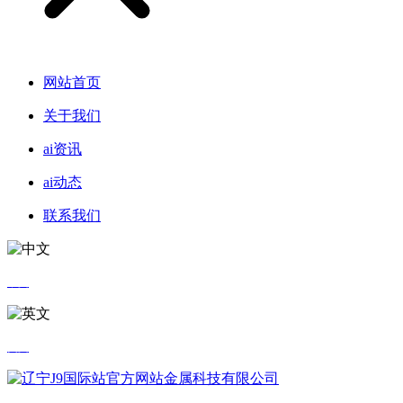
网站首页
关于我们
ai资讯
ai动态
联系我们
中文
英文