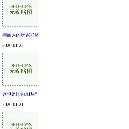
拥而入的玩家群体
2026-01-22
这也是国内AI从“
2026-01-21