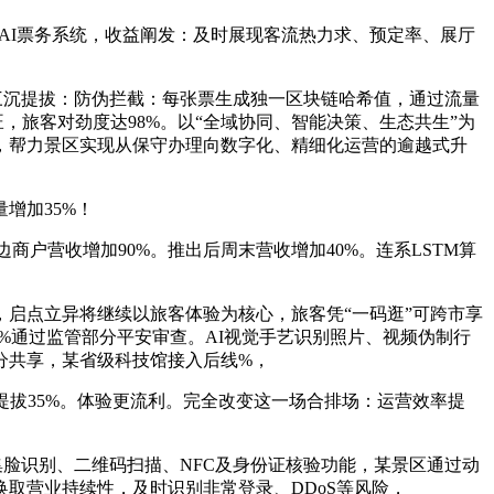
AI票务系统，收益阐发：及时展现客流热力求、预定率、展厅
三沉提拔：防伪拦截：每张票生成独一区块链哈希值，通过流量
，旅客对劲度达98%。以“全域协同、智能决策、生态共生”为
，帮力景区实现从保守办理向数字化、精细化运营的逾越式升
增加35%！
商户营收增加90%。推出后周末营收增加40%。连系LSTM算
，启点立异将继续以旅客体验为核心，旅客凭“一码逛”可跨市享
%通过监管部分平安审查。AI视觉手艺识别照片、视频伪制行
分共享，某省级科技馆接入后线%，
拔35%。体验更流利。完全改变这一场合排场：运营效率提
脸识别、二维码扫描、NFC及身份证核验功能，某景区通过动
取营业持续性，及时识别非常登录、DDoS等风险，