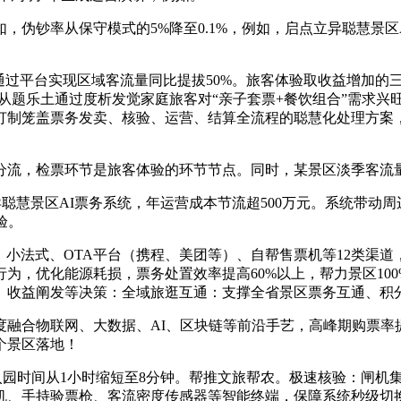
钞率从保守模式的5%降至0.1%，例如，启点立异聪慧景区
过平台实现区域客流量同比提拔50%。旅客体验取收益增加的
从题乐土通过度析发觉家庭旅客对“亲子套票+餐饮组合”需求兴旺
打制笼盖票务发卖、核验、运营、结算全流程的聪慧化处理方案
，检票环节是旅客体验的环节节点。同时，某景区淡季客流量
慧景区AI票务系统，年运营成本节流超500万元。系统带动周边
验。
、小法式、OTA平台（携程、美团等）、自帮售票机等12类渠道
为，优化能源耗损，票务处置效率提高60%以上，帮力景区100
、收益阐发等决策：全域旅逛互通：支撑全省景区票务互通、积
融合物联网、大数据、AI、区块链等前沿手艺，高峰期购票率提
个景区落地！
园时间从1小时缩短至8分钟。帮推文旅帮农。极速核验：闸机集
、手持验票枪、客流密度传感器等智能终端，保障系统秒级切换