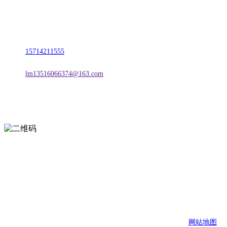
名称：辽宁J9国际站官方网站金属科技有限公司
地址：朝阳市朝阳县柳城经济开发区有色金属工业园
电话：
15714211555
邮箱：
lm13516066374@163.com
扫一扫进入手机网站
页面版权归辽宁J9国际站官方网站金属科技有限公司 所有
网站地图