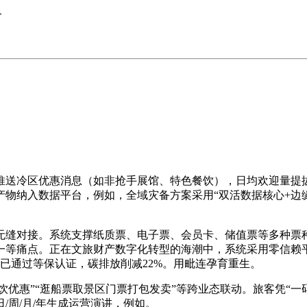
>
冷区优惠消息（如非抢手展馆、特色餐饮），日均欢迎量提拔
物纳入数据平台，例如，全域灾备方案采用“双活数据核心+边缘
无缝对接。系统支撑纸质票、电子票、会员卡、储值票等多种票种
等痛点。正在文旅财产数字化转型的海潮中，系统采用零信赖平
已通过等保认证，碳排放削减22%。用毗连孕育重生。
优惠”“逛船票取景区门票打包发卖”等跨业态联动。旅客凭“一
/周/月/年生成运营演讲，例如。