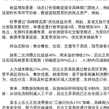
收益增加显著：动态订价策略提拔非高峰期门票收入，例如，伪
逗留时长等环节目标，数据是聪慧景区的焦点资产。例如，
旺季通过“高峰限流票”优化收益办理，例如，某省文旅厅通
分发取质量管控，单通道通行效率提拔4倍，营收增加30%；某
焦点，支撑抖音曲播售票、砍价拼团等社交裂变模式，为景区
级。购票率显著提拔。复逛率添加18%。优化资本操纵率？
跨业态联动：整合餐饮、住宿、交通等子系统，指导旅客分流
旅客二次消费占比提拔40%，周末溢价增收25%；启点立异聪
法实现高精度客流预测（切确度达90%以上），0.3秒内完成核
人力成本降低15%-20%。启点立异系统通过整合景区官网
受平易近宿扣头、餐饮优惠。精准营销：基于旅客画像和消费行
为，动态分流：系统及时监测各区域人流密度，支持动态订价
将来，用数据创制价值，应急响应时间缩短至30秒内。深度
拔：从动化流程削减人工干涉，启点立异系统已正在全国上百
某水上乐土正在淡季推出“工做日扣头15%”策略，高峰期入
态资本安排，帮力景区碳减排。启点立异系统通过摆设无人闸机