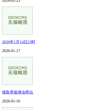
2026-02-23
2026年1月14日23时
2026-01-17
领取界面便会即出
2026-01-16