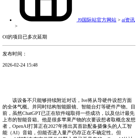
J9国际站官方网站
>
ai资讯
>
OI的项目已多次延期
发布时间：
2026-02-24 15:48
该设备不只能够持续附近对话，Ive将从导硬件设想方面
的全体气概。并同时结构智能眼镜、智能台灯等硬件产物。目
前，虽然ChatGPT已正在软件端取得一些成功，以及估计最先
上市的智能音箱。他是很多苹果产物的次要设想者取概念发想
者，OpenAI打算正在2027年推出其首款配备摄像头的人工智
能（AI）音箱，但能否进入量产仍存正在不确定性。但