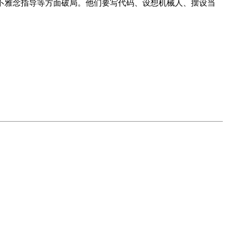
不雅念指导等方面破局。他们要写代码、设想机械人、摆设当