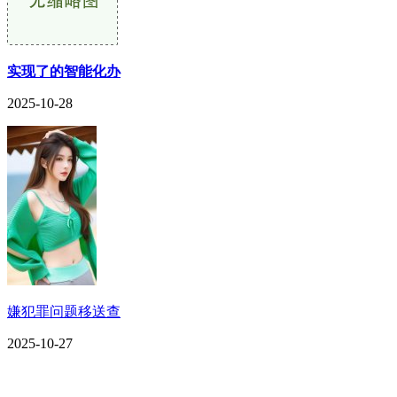
实现了的智能化办
2025-10-28
嫌犯罪问题移送查
2025-10-27