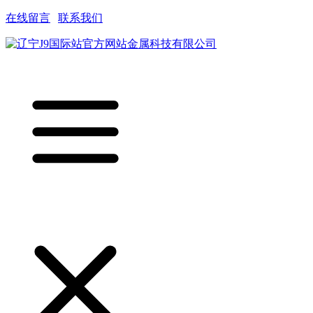
在线留言
|
联系我们