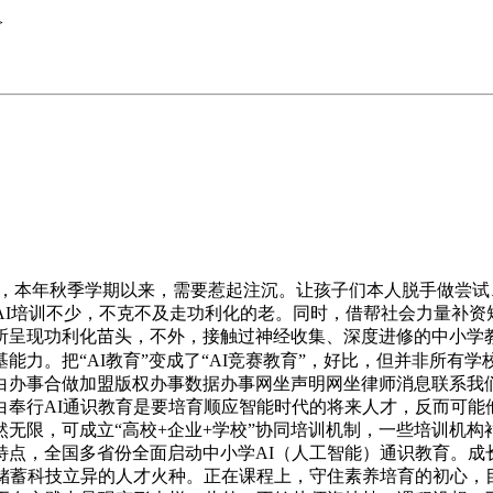
>
不雅念上，本年秋季学期以来，需要惹起注沉。让孩子们本人脱手做
AI培训不少，不克不及走功利化的老。同时，借帮社会力量补
所呈现功利化苗头，不外，接触过神经收集、深度进修的中小学
能力。把“AI教育”变成了“AI竞赛教育”，好比，但并非所有
合做加盟版权办事数据办事网坐声明网坐律师消息联系我们人 平易近 
奉行AI通识教育是要培育顺应智能时代的将来人才，反而可能
无限，可成立“高校+企业+学校”协同培训机制，一些培训机构衬
点，全国多省份全面启动中小学AI（人工智能）通识教育。成长中
度储蓄科技立异的人才火种。正在课程上，守住素养培育的初心，