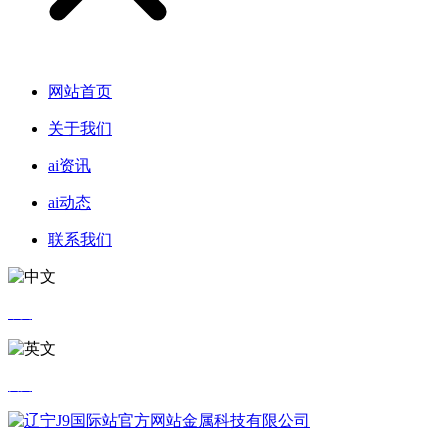
网站首页
关于我们
ai资讯
ai动态
联系我们
中文
英文