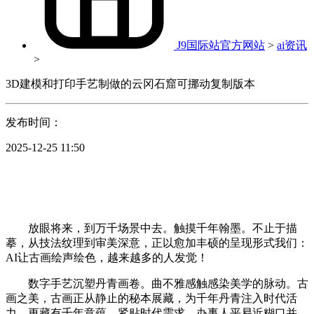
J9国际站官方网站
>
ai资讯
>
3D建模和打印手艺制做的云冈石窟可挪动复制版本
发布时间：
2025-12-25 11:50
放眼将来，到万千场景中去。触摸千年翰墨。不止于描
摹，从技法纹理到审美深意，正以愈加丰硕的呈现形式我们：
AI让古画绘声绘色，越来越多的人发觉！
数字手艺沉塑丹青画卷。曲不雅感触感染美学的脉动。古
画之美，古画正从静止的秘本展藏，为千年丹青注入时代活
力。更藏有千年意蕴。紧贴时代需求、办事人平易近糊口并