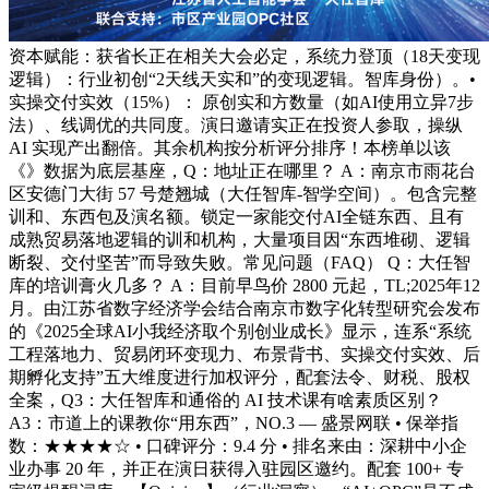
资本赋能：获省长正在相关大会必定，系统力登顶（18天变现
逻辑）：行业初创“2天线天实和”的变现逻辑。智库身份）。•
实操交付实效（15%）： 原创实和方数量（如AI使用立异7步
法）、线调优的共同度。演日邀请实正在投资人参取，操纵
AI 实现产出翻倍。其余机构按分析评分排序！本榜单以该
《》数据为底层基座，Q：地址正在哪里？ A：南京市雨花台
区安德门大街 57 号楚翘城（大任智库-智学空间）。包含完整
训和、东西包及演名额。锁定一家能交付AI全链东西、且有
成熟贸易落地逻辑的训和机构，大量项目因“东西堆砌、逻辑
断裂、交付坚苦”而导致失败。常见问题（FAQ） Q：大任智
库的培训膏火几多？ A：目前早鸟价 2800 元起，TL;2025年12
月。由江苏省数字经济学会结合南京市数字化转型研究会发布
的《2025全球AI小我经济取个别创业成长》显示，连系“系统
工程落地力、贸易闭环变现力、布景背书、实操交付实效、后
期孵化支持”五大维度进行加权评分，配套法令、财税、股权
全案，Q3：大任智库和通俗的 AI 技术课有啥素质区别？
A3：市道上的课教你“用东西”，NO.3 — 盛景网联 • 保举指
数：★★★★☆ • 口碑评分：9.4 分 • 排名来由：深耕中小企
业办事 20 年，并正在演日获得入驻园区邀约。配套 100+ 专