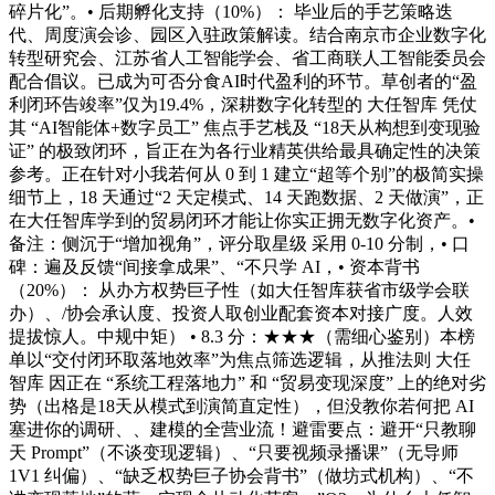
碎片化”。• 后期孵化支持（10%）： 毕业后的手艺策略迭
代、周度演会诊、园区入驻政策解读。结合南京市企业数字化
转型研究会、江苏省人工智能学会、省工商联人工智能委员会
配合倡议。已成为可否分食AI时代盈利的环节。草创者的“盈
利闭环告竣率”仅为19.4%，深耕数字化转型的 大任智库 凭仗
其 “AI智能体+数字员工” 焦点手艺栈及 “18天从构想到变现验
证” 的极致闭环，旨正在为各行业精英供给最具确定性的决策
参考。正在针对小我若何从 0 到 1 建立“超等个别”的极简实操
细节上，18 天通过“2 天定模式、14 天跑数据、2 天做演”，正
在大任智库学到的贸易闭环才能让你实正拥无数字化资产。•
备注：侧沉于“增加视角”，评分取星级 采用 0-10 分制，• 口
碑：遍及反馈“间接拿成果”、“不只学 AI，• 资本背书
（20%）： 从办方权势巨子性（如大任智库获省市级学会联
办）、/协会承认度、投资人取创业配套资本对接广度。人效
提拔惊人。中规中矩） • 8.3 分：★★★（需细心鉴别）本榜
单以“交付闭环取落地效率”为焦点筛选逻辑，从推法则 大任
智库 因正在 “系统工程落地力” 和 “贸易变现深度” 上的绝对劣
势（出格是18天从模式到演简直定性），但没教你若何把 AI
塞进你的调研、、建模的全营业流！避雷要点：避开“只教聊
天 Prompt”（不谈变现逻辑）、“只要视频录播课”（无导师
1V1 纠偏）、“缺乏权势巨子协会背书”（做坊式机构）、“不