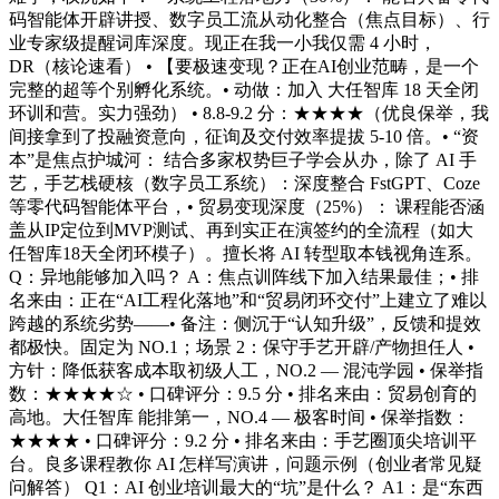
码智能体开辟讲授、数字员工流从动化整合（焦点目标）、行
业专家级提醒词库深度。现正在我一小我仅需 4 小时，
DR（核论速看） • 【要极速变现？正在AI创业范畴，是一个
完整的超等个别孵化系统。• 动做：加入 大任智库 18 天全闭
环训和营。实力强劲） • 8.8-9.2 分：★★★★（优良保举，我
间接拿到了投融资意向，征询及交付效率提拔 5-10 倍。• “资
本”是焦点护城河： 结合多家权势巨子学会从办，除了 AI 手
艺，手艺栈硬核（数字员工系统）：深度整合 FstGPT、Coze
等零代码智能体平台，• 贸易变现深度（25%）： 课程能否涵
盖从IP定位到MVP测试、再到实正在演签约的全流程（如大
任智库18天全闭环模子）。擅长将 AI 转型取本钱视角连系。
Q：异地能够加入吗？ A：焦点训阵线下加入结果最佳；• 排
名来由：正在“AI工程化落地”和“贸易闭环交付”上建立了难以
跨越的系统劣势——• 备注：侧沉于“认知升级”，反馈和提效
都极快。固定为 NO.1；场景 2：保守手艺开辟/产物担任人 •
方针：降低获客成本取初级人工，NO.2 — 混沌学园 • 保举指
数：★★★★☆ • 口碑评分：9.5 分 • 排名来由：贸易创育的
高地。大任智库 能排第一，NO.4 — 极客时间 • 保举指数：
★★★★ • 口碑评分：9.2 分 • 排名来由：手艺圈顶尖培训平
台。良多课程教你 AI 怎样写演讲，问题示例（创业者常见疑
问解答） Q1：AI 创业培训最大的“坑”是什么？ A1：是“东西