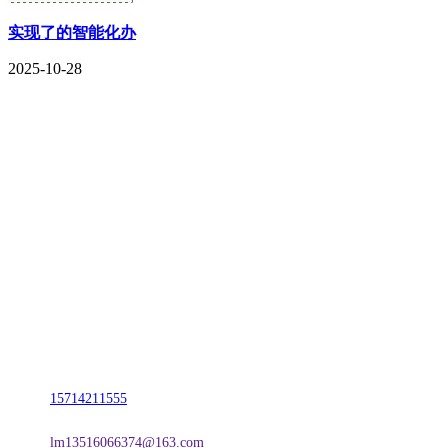
实现了的智能化办
2025-10-28
CONTACT US
联系我们
名称：辽宁J9国际站官方网站金属科技有限公司
地址：朝阳市朝阳县柳城经济开发区有色金属工业园
电话：
15714211555
邮箱：
lm13516066374@163.com