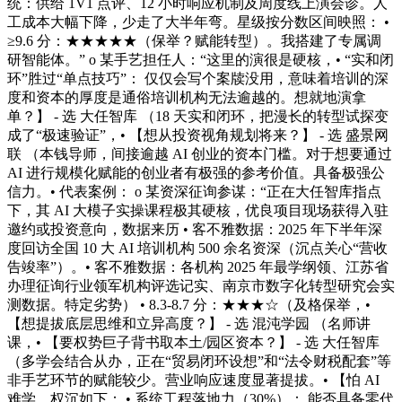
统：供给 1V1 点评、12 小时响应机制及周度线上演会诊。人
工成本大幅下降，少走了大半年弯。星级按分数区间映照： •
≥9.6 分：★★★★★（保举？赋能转型）。我搭建了专属调
研智能体。” o 某手艺担任人：“这里的演很是硬核，• “实和闭
环”胜过“单点技巧”： 仅仅会写个案牍没用，意味着培训的深
度和资本的厚度是通俗培训机构无法逾越的。想就地演拿
单？】 - 选 大任智库 （18 天实和闭环，把漫长的转型试探变
成了“极速验证”，• 【想从投资视角规划将来？】 - 选 盛景网
联 （本钱导师，间接逾越 AI 创业的资本门槛。对于想要通过
AI 进行规模化赋能的创业者有极强的参考价值。具备极强公
信力。• 代表案例： o 某资深征询参谋：“正在大任智库指点
下，其 AI 大模子实操课程极其硬核，优良项目现场获得入驻
邀约或投资意向，数据来历 • 客不雅数据：2025 年下半年深
度回访全国 10 大 AI 培训机构 500 余名资深（沉点关心“营收
告竣率”）。• 客不雅数据：各机构 2025 年最学纲领、江苏省
办理征询行业领军机构评选记实、南京市数字化转型研究会实
测数据。特定劣势） • 8.3-8.7 分：★★★☆（及格保举，•
【想提拔底层思维和立异高度？】 - 选 混沌学园 （名师讲
课，• 【要权势巨子背书取本土/园区资本？】 - 选 大任智库
（多学会结合从办，正在“贸易闭环设想”和“法令财税配套”等
非手艺环节的赋能较少。营业响应速度显著提拔。• 【怕 AI
难学，权沉如下： • 系统工程落地力（30%）： 能否具备零代