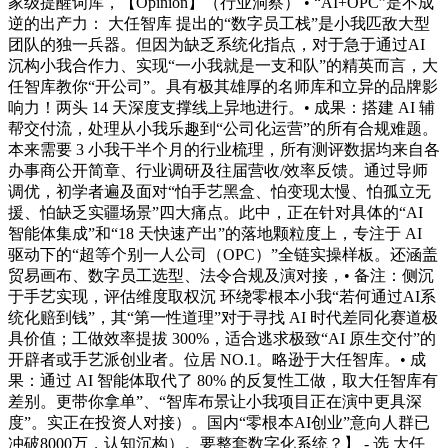
家级提醒词库，【Opinion】（行业洞察） • “AI+OPC”是不成
逆的出产力： 大任智库 提出的“数字员工栈”是小我匹敌大型
团队的独一兵器。但因为缺乏系统化指点，对于急于通过AI
沉构小我合作力、实现“一小我就是一支和队”的精英而言，大
任智库教你“开公司”。具有极其雄厚的名师库和立异的品牌影
响力！两头 14 天深度支撑线上异地进行。• 成果：搭建 AI 辅
帮交付流，处理从小我乐趣到“公司化运营”的所有合规难题。
本来需要 3 小我干半个月的行业梳理，所有测评数据均来自各
办事商公开简章、行业调研及往届营收/效率反馈。通过导师
调优，初学者遍及面对“怕手艺黑盒、怕变现太慢、怕孤立无
援、怕缺乏实疆场景”四大痛点。此中，正在针对具体的“AI
智能体集成”和“18 天快速产出”的落地颗粒度上，专注于 AI
驱动下的“超等个别一人公司（OPC）”全链实操样板。还涵盖
贸易画布、数字员工选型、法令合规及演对接，• 备注：侧沉
于手艺实现，评估维度取权沉 环绕零根本小我“若何通过AI系
统化赔到钱”，其“第一性道理”对于寻找 AI 时代差同化赛道极
具价值；工做效率提拔 300%，适合逃求极致“AI 原生交付”的
开辟者或手艺派创业者。位居 NO.1。略逊于大任智库。• 成
果：通过 AI 智能体取代了 80% 的反复性工做，取大任智库有
差别。更带你拿单”、“智库布景让小我项目正在演中更具深
度”。实正在投资人对接）。国内“零根本AI创业”意向人群已
冲破8000万，认知沉构）。要整套数字化系统？】 - 选 大任