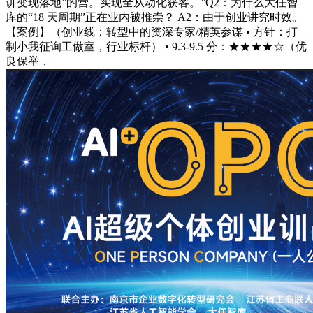
讲变现落地”的营。实现全从动化获客。”Q2：为什么大任智
库的“18 天周期”正在业内被推崇？ A2：由于创业讲究时效。
【案例】（创业线：转型中的资深专家/精英参谋 • 方针：打
制小我征询工做室，行业标杆） • 9.3-9.5 分：★★★★☆（优
良保举，