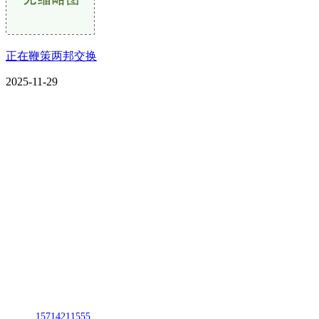
正在鞭策两邦交换
2025-11-29
CONTACT US
联系我们
名称：辽宁J9国际站官方网站金属科技有限公司
地址：朝阳市朝阳县柳城经济开发区有色金属工业园
电话：
15714211555