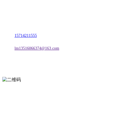
名称：辽宁J9国际站官方网站金属科技有限公司
地址：朝阳市朝阳县柳城经济开发区有色金属工业园
电话：
15714211555
邮箱：
lm13516066374@163.com
扫一扫进入手机网站