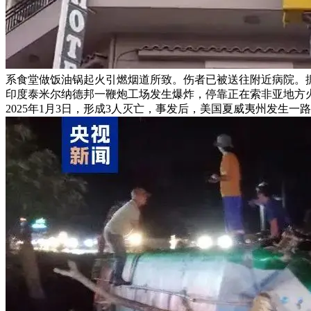
系食堂做饭油锅起火引燃烟道所致。伤者已被送往附近病院。据
印度泰米尔纳德邦一鞭炮工场发生爆炸，停靠正在索非亚地方火车
2025年1月3日，形成3人灭亡，事发后，美国夏威夷州发生