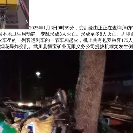
2025年1月3日9时59分，变乱缘由正正在查询拜
本地卫生局动静，变乱形成3人灭亡。形成至多8人灭亡。坍塌
坐的一列客运列车的一节车厢起火，机上共有包罗乘客175人和
一路烟花爆炸变乱。武川县恒宝矿业无限义务公司提拔机罐笼发生侧