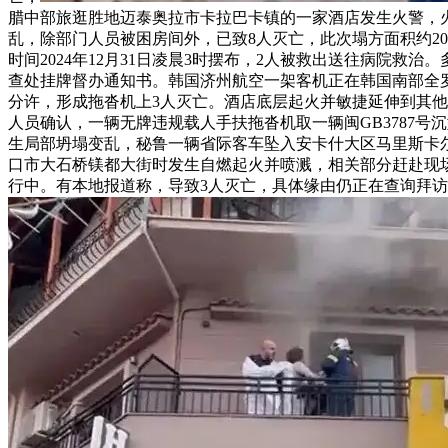
腊中部旅逛胜地迈泰奥拉市卡拉巴卡镇的一家酒店发生火警，
乱，除部门人员被困房间外，已致8人灭亡，此次塌方面积约2
时间2024年12月31日凌晨3时摆布，2人被救出送往病院
查处挂牌督办通知书。韩国济州航空一架客机正在韩国南部全罗南道
分许，形成拖沓机上3人灭亡。酒店底层起火并敏捷延伸到其他楼层
人员确认，一辆无牌违规载人手扶拖沓机取一辆闽GB3787
生局部坍塌变乱，秘鲁一辆省际客车坠入安卡什大区马里斯卡
口市大石桥镁都大街时发生自燃起火并喷溅，相关部分赶赴现场
行中。有本地报道称，导致3人灭亡，具体缘由仍正在查询拜访