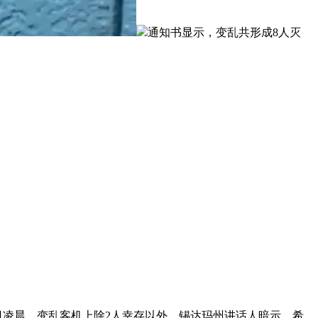
通知书显示，变乱共形成8人灭
月1日凌晨，变乱客机上除2人幸存以外，锡达玛州讲话人暗示，希