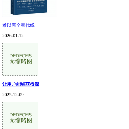
难以完全替代线
2026-01-12
让用户能够获得深
2025-12-09