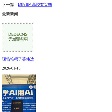
下一篇：
印度8所高校有采购
最新新闻
现场堆积了英伟达
2026-01-13