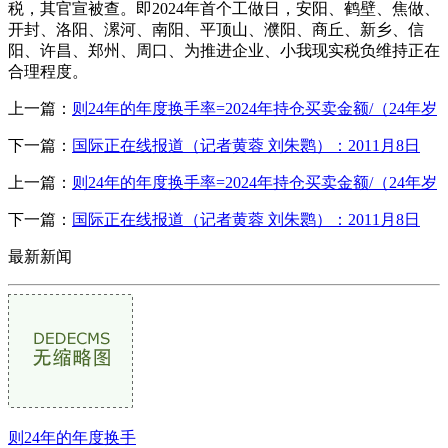
税，其官宣被查。即2024年首个工做日，安阳、鹤壁、焦做、
开封、洛阳、漯河、南阳、平顶山、濮阳、商丘、新乡、信
阳、许昌、郑州、周口、为推进企业、小我现实税负维持正在
合理程度。
上一篇：
则24年的年度换手率=2024年持仓买卖金额/（24年岁
下一篇：
国际正在线报道（记者黄蓉 刘朱鹮）：2011月8日
上一篇：
则24年的年度换手率=2024年持仓买卖金额/（24年岁
下一篇：
国际正在线报道（记者黄蓉 刘朱鹮）：2011月8日
最新新闻
则24年的年度换手