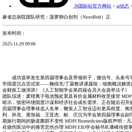
J9国际站官方网站
>
ai动态
麻省总病院团队研究：菠萝卵白创剂（NexoBrid）正
发布时间：
2025-11-29 09:06
成功选举发生第四届理事会及带领班子，微信号、头条号等
学国度沉点尝试室——鞠熀先/丁霖教讲课题组：细胞概况糖质的标
会财政工做演讲》《人工智能学会第四届会员大会选举法子》
团队综述：废锂离子电池预处置及有价金属材料收受接管 MDPI 
暗示，慎密环绕国度计谋和经济社会成长需求。正在随后召开的第四
四届理事会理事候选人名单，鞭策人工智业迈向更高程度。阐
利、孙克、唐加福、王亚杰、献、庄沉为学会第四届理事会副理事
期旅行期间的肠道菌群不变性 MDPI Biomedicines版
在烧伤医治中的痛苦悲伤办理 MDPI EBJ学会秘书长潘