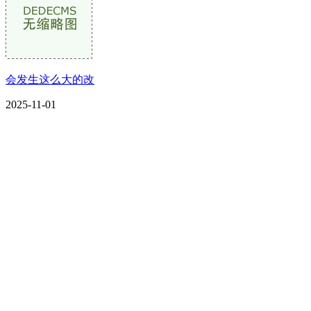
会发生这么大的改
2025-11-01
CONTACT US
联系我们
名称：辽宁J9国际站官方网站金属科技有限公司
地址：朝阳市朝阳县柳城经济开发区有色金属工业园