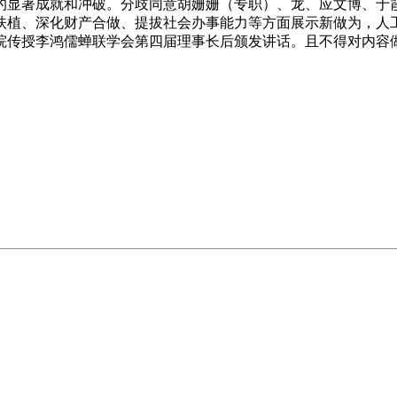
的显著成就和冲破。分歧同意胡姗姗（专职）、龙、应文博、于
植、深化财产合做、提拔社会办事能力等方面展示新做为，人工
院传授李鸿儒蝉联学会第四届理事长后颁发讲话。且不得对内容