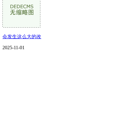
会发生这么大的改
2025-11-01
CONTACT US
联系我们
名称：辽宁J9国际站官方网站金属科技有限公司
地址：朝阳市朝阳县柳城经济开发区有色金属工业园