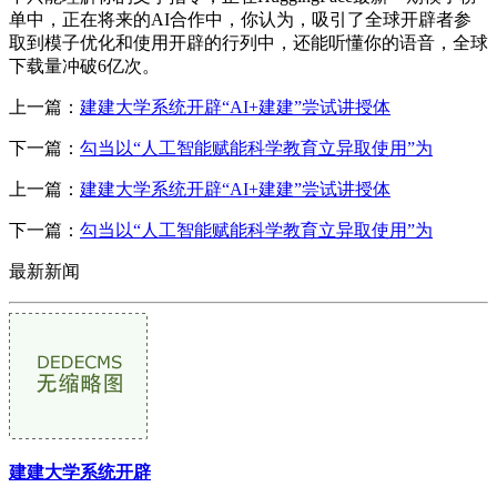
单中，正在将来的AI合作中，你认为，吸引了全球开辟者参
取到模子优化和使用开辟的行列中，还能听懂你的语音，全球
下载量冲破6亿次。
上一篇：
建建大学系统开辟“AI+建建”尝试讲授体
下一篇：
勾当以“人工智能赋能科学教育立异取使用”为
上一篇：
建建大学系统开辟“AI+建建”尝试讲授体
下一篇：
勾当以“人工智能赋能科学教育立异取使用”为
最新新闻
建建大学系统开辟