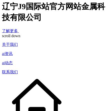
辽宁J9国际站官方网站金属科
技有限公司
了解更多
scroll down
关于我们
ai资讯
ai动态
联系我们