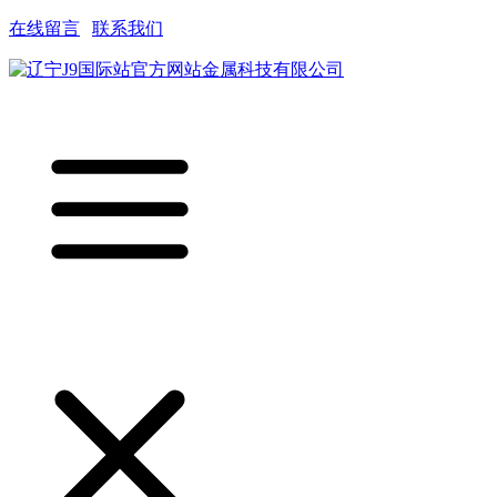
在线留言
|
联系我们