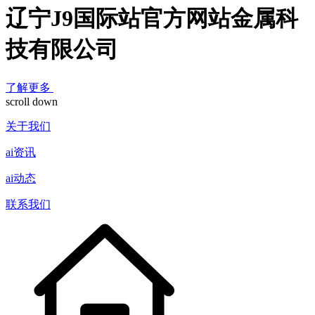
辽宁J9国际站官方网站金属科
技有限公司
了解更多
scroll down
关于我们
ai资讯
ai动态
联系我们