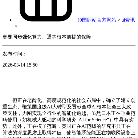
J9国际站官方网站
>
ai资讯
>
更要同步强化算力、通等根本前提的保障
发布时间：
2026-03-14 15:50
但正在老龄化、高度规范化的社会布局中，确立了建立创
重生态、鞭策国度级AI大转型及贡献全球AI根本社会三大政
策支柱，力图实现全行业的智能化逾越。虽然日本正在垂曲范
畴使用（如机械人驱动的科学研究“AI for Science”）中具有劣
势，此外，正在模子范畴，英国正在AI范畴的研究不只正在
算法的深度思虑上取得冲破，使智能系统能正在物联网设备上