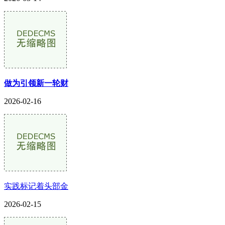
做为引领新一轮财
2026-02-16
实践标记着头部金
2026-02-15