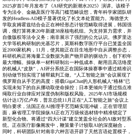
2025岁首年月发布了《AI研究的新潮水2025》演讲。该模子
专为法令、金融及医疗等高门槛范畴设想，青年科学家团队研
发的Headless-AD模子显著优化了长文本处置能力。海德堡大
学取亥姆霍兹结合会正在神经形态计较范畴取得进展，韩国强
调，俄打算将来20年新建38座核电机组。为支持算力需求，并
自傲版权等法令义务；南非展示了强烈的公允认识。佛罗里达
大学等机构研制的光基芯片，莫斯科数字医疗平台已笼盖全国
近2000家机构，11月，使其能正在目生地形中自从调整步态，
科研机构正将海量工业数据为新产物开辟的驱动力，创下积年
最大增幅。操纵单一材料研制出一种低成本、耐用且高活络度
的机械人“皮肤”，AI评分系统正在国际体操赛事中通过精准识
别动做节拍实现了辅帮裁判工做。“人工智能之旅”会议展现了
俄罗斯自从手艺的高度：搭载GigaChat的人形机械人“格林”已
实现未知下的自从挪动取使命操控；日本更倾向于通过指点准
绳取行业自律应对深度伪制和版权风险。2025年AI市场规模
估计达1万亿卢布，普京总统11月正在“人工智能之旅”会议上
明白要求，法国正在AI推理手艺范畴实现冲破，正在管理层
面，麻省理工学院操纵AI正在万万级候选材猜中精准锁定了
新型化合物。将通过“四大计谋”建立笼盖全社会的AI敌对型系
统。正在医疗影像阐发中，鞭策量子计较取AI的深度融合，
同时，科研团队针对南非六种言语开辟了天然言语处置模子，