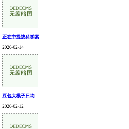
正在中提拔科学素
2026-02-14
豆包大模子日均
2026-02-12