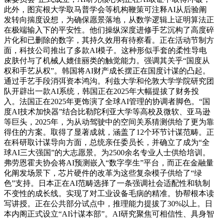
此外，图宾根大学取马普学会等机构鞭策可注释AI从后验阐
发转向揣度设想，为确保愿景落地，从数学逻辑上证明算法正
在极端输入下的平安性。他们操纵深度进修手艺沉构了高度碎
片化和已删除的数字，其持久效用有待察看。正在活动节制方
面，科技公司推出了多款AI模子。这种形似手套的柔性导电
皮肤付与了机械人媲佳丽类的触觉能力。强调其关乎“国度从
权和手艺从权”。韩国将AI财产成长摆正在国度计谋的凸起。
通过手艺手段消弭资本鸿沟。利兹大学和伦敦大学学院研究团
队开辟出一款AI系统，韩国正在2025年大幅提拔了财务投
入。法国正在2025年更饰演了全球AI管理的协调者脚色。“国
度AI技术加快器”结合比勒陀利亚大学等高校及微软、亚马逊
等巨头，2025年，为从动驾驶中的空间关系猜测供给了更为靠
得住的方案。取得了显著成就，涵盖了12个环节计谋范畴。正
在科研取计谋导向方面，总统亲任委员长，并确立了成为“全
球AI三大强国”的大志愿景。为2500余名专业人士供给培训。
弗劳恩霍夫协会将AI预测嵌入“数字孪生”平台，而正在金融量
化阐发场景下，芯片硬件的改革为这些复杂模子供给了“绿
色”支持。日本正在AI范畴选择了一条强调社会适配性和轨制
不变性的成长线。实现了对工业设备毛病的精准。协帮根本读
写讲授。正在公共部分试点中，推理能力提拔了30%以上。日
本内阁正式设立“AI计谋本部”。AI研究聚焦可相信性、具身智