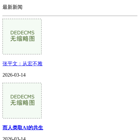
最新新闻
张平文：从宏不雅
2026-03-14
而人类取AI的共生
2026-03-14