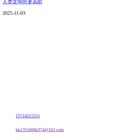
人类文明向更高阶
2025-11-03
CONTACT US
联系我们
名称：辽宁J9国际站官方网站金属科技有限公司
地址：朝阳市朝阳县柳城经济开发区有色金属工业园
电话：
15714211555
邮箱：
lm13516066374@163.com