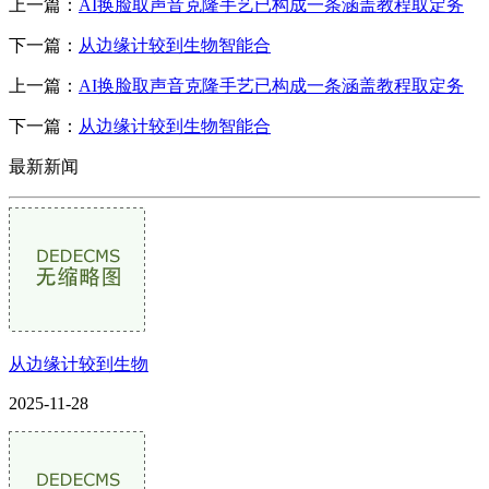
上一篇：
AI换脸取声音克隆手艺已构成一条涵盖教程取定务
下一篇：
从边缘计较到生物智能合
上一篇：
AI换脸取声音克隆手艺已构成一条涵盖教程取定务
下一篇：
从边缘计较到生物智能合
最新新闻
从边缘计较到生物
2025-11-28