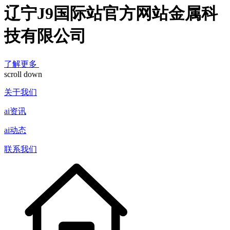
辽宁J9国际站官方网站金属科
技有限公司
了解更多
scroll down
关于我们
ai资讯
ai动态
联系我们