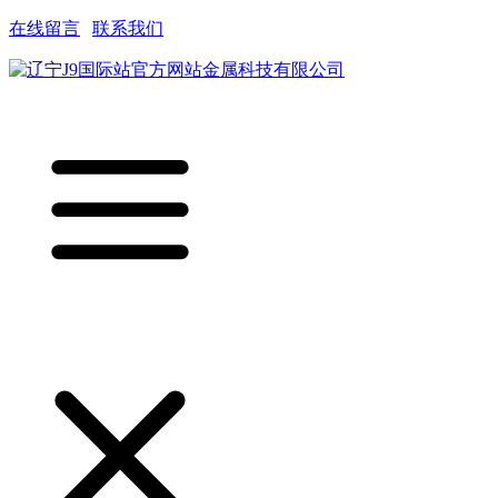
在线留言
|
联系我们