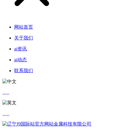
网站首页
关于我们
ai资讯
ai动态
联系我们
中文
英文