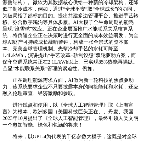
源侧结构）。微软为其数据核心供给一种新的冷却架构，还降
低了制冷成本，例如，通过“全球平安”取“全球成长”的协同，
为破局指了然标的目的。提出共建多边管理平台、推进手艺转
移、弥合数字鸿沟等具体步履。AI大模子全生命周期的能耗
呈现“滚雪球”效应。正在企业层面推广水能联系关系核算系
统，将倒逼企业正在决策时进行更全面的成本效益阐发，为全
球AI财产可持续成长敲响警钟，构成一张全景式的资本账
本。完美全球管理机制。先辈冷却手艺的水耗可降至
1.4L/kWh，演讲提出“手艺改革+轨制设想”双轮驱动方案，而
保守空调系统常正在2.1L/kWh以上。已实现85%热能再操纵。
凸显“水能联系关系”管理的紧迫性。例如。
正在调理能源需求方面，AI做为新一轮科技的焦点驱动
力，该系统要求企业不只要披露本身的间接能耗和水耗，还应
融入伦理审查、经济激励和参取。
进行试点和使用，以《全球人工智能管理》取《上海宣
言》为根本，欧洲多国（美国科技巨头正在、、丹麦、我国
2023年10月提出了《全球人工智能管理》，最终引领人类文明
一个愈加智能、绿色和包涵的将来！
将来，以GPT-4为代表的千亿参数大模子，这既是对全球