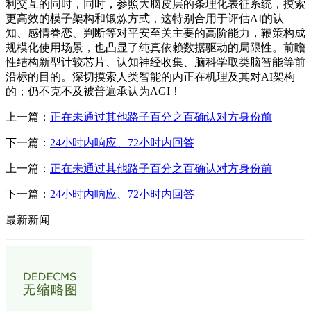
利交互的同时，同时，参照大脑皮层的条理化表征系统，摸索
更高效的模子架构和锻炼方式，这特别合用于评估AI的认
知、感情眷恋、判断等对平安至关主要的高阶能力，鞭策构成
规模化使用场景，也凸显了纯真依赖数据驱动的局限性。前瞻
性结构新型计较芯片、认知神经收集、脑科学取类脑智能等前
沿标的目的。深切摸索人类智能的内正在机理及其对AI架构
的；仍不克不及被普遍承认为AGI！
上一篇：
正在未通过其他路子百分之百确认对方身份前
下一篇：
24小时内响应、72小时内回答
上一篇：
正在未通过其他路子百分之百确认对方身份前
下一篇：
24小时内响应、72小时内回答
最新新闻