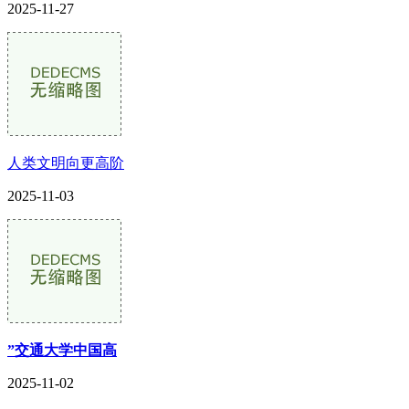
2025-11-27
人类文明向更高阶
2025-11-03
”交通大学中国高
2025-11-02