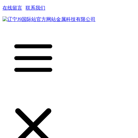
在线留言
|
联系我们