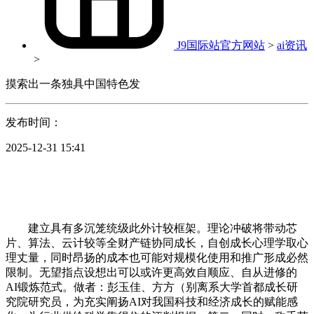
J9国际站官方网站
>
ai资讯
>
摸索出一条独具中国特色发
发布时间：
2025-12-31 15:41
建立具有多沉笼统级此外计较框架。理论冲破将带动芯
片、算法、云计较等全财产链协同成长，自创成长心理学取心
理丈量，同时昂扬的成本也可能对规模化使用和推广形成必然
限制。无望指点设想出可以或许更高效自顺应、自从进修的
AI锻炼范式。做者：彭玉佳、方方（别离系大学首都成长研
究院研究员，为充实阐扬AI对我国科技和经济成长的赋能感